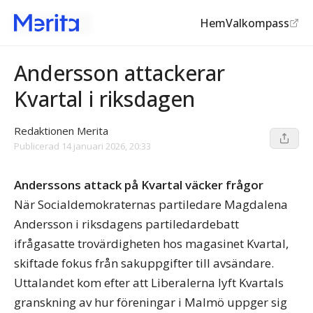
Hem
Valkompass
Aktuell debatt
Andersson attackerar
Kvartal i riksdagen
Redaktionen Merita
Publicerad
14 januari 2026, 20:33
Anderssons attack på Kvartal väcker frågor
När Socialdemokraternas partiledare Magdalena
Andersson i riksdagens partiledardebatt
ifrågasatte trovärdigheten hos magasinet Kvartal,
skiftade fokus från sakuppgifter till avsändare.
Uttalandet kom efter att Liberalerna lyft Kvartals
granskning av hur föreningar i Malmö uppger sig