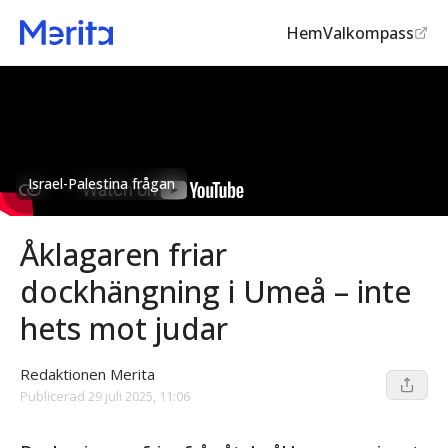
Hem
Valkompass
Israel-Palestina frågan
Åklagaren friar
dockhängning i Umeå – inte
hets mot judar
Redaktionen Merita
Publicerad
29 juli 2025, 11:06