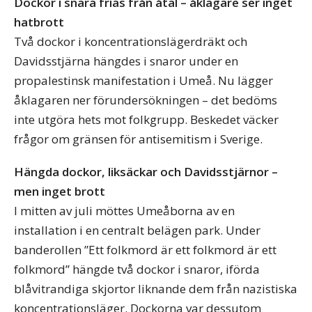
Dockor i snara frias från åtal – åklagare ser inget
hatbrott
Två dockor i koncentrationslägerdräkt och
Davidsstjärna hängdes i snaror under en
propalestinsk manifestation i Umeå. Nu lägger
åklagaren ner förundersökningen – det bedöms
inte utgöra hets mot folkgrupp. Beskedet väcker
frågor om gränsen för antisemitism i Sverige.
Hängda dockor, liksäckar och Davidsstjärnor –
men inget brott
I mitten av juli möttes Umeåborna av en
installation i en centralt belägen park. Under
banderollen ”Ett folkmord är ett folkmord är ett
folkmord” hängde två dockor i snaror, iförda
blåvitrandiga skjortor liknande dem från nazistiska
koncentrationsläger. Dockorna var dessutom