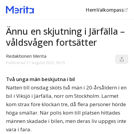
Hem
Valkompass
Skjutningar
Ännu en skjutning i Järfälla –
våldsvågen fortsätter
Redaktionen Merita
Publicerad
27 augusti 2025, 06:35
Två unga män beskjutna i bil
Natten till onsdag sköts två män i 20-årsåldern i en
bil i Viksjö i Järfälla, norr om Stockholm. Larmet
kom strax före klockan tre, då flera personer hörde
höga smällar. När polis kom till platsen hittades
männen skadade i bilen, men deras liv uppges inte
vara i fara.