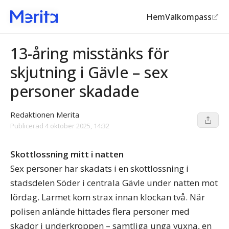
Hem
Valkompass
Skjutningar
©
Aftonbladet
13-åring misstänks för
skjutning i Gävle – sex
personer skadade
Redaktionen Merita
Publicerad
4 oktober 2025, 14:32
Skottlossning mitt i natten
Sex personer har skadats i en skottlossning i
stadsdelen Söder i centrala Gävle under natten mot
lördag. Larmet kom strax innan klockan två. När
polisen anlände hittades flera personer med
skador i underkroppen – samtliga unga vuxna, en