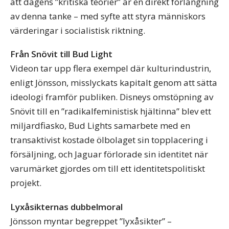
att dagens ”kritiska teorier” är en direkt förlängning
av denna tanke – med syfte att styra människors
värderingar i socialistisk riktning.
Från Snövit till Bud Light
Videon tar upp flera exempel där kulturindustrin,
enligt Jönsson, misslyckats kapitalt genom att sätta
ideologi framför publiken. Disneys omstöpning av
Snövit till en ”radikalfeministisk hjältinna” blev ett
miljardfiasko, Bud Lights samarbete med en
transaktivist kostade ölbolaget sin topplacering i
försäljning, och Jaguar förlorade sin identitet när
varumärket gjordes om till ett identitetspolitiskt
projekt.
Lyxåsikternas dubbelmoral
Jönsson myntar begreppet ”lyxåsikter” –