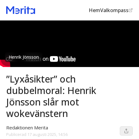
Hem
Valkompass
Henrik Jönsson
”Lyxåsikter” och
dubbelmoral: Henrik
Jönsson slår mot
wokevänstern
Redaktionen Merita
Publicerad
17 augusti 2025, 14:56